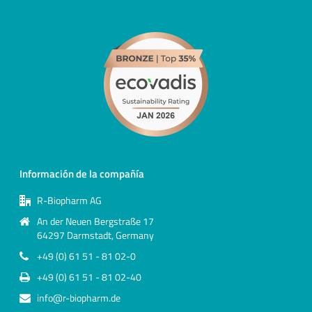
p
t
y
.
Información de la compañía
R-Biopharm AG
An der Neuen Bergstraße 17
64297 Darmstadt, Germany
+49 (0) 61 51 - 81 02-0
+49 (0) 61 51 - 81 02-40
info@r-biopharm.de