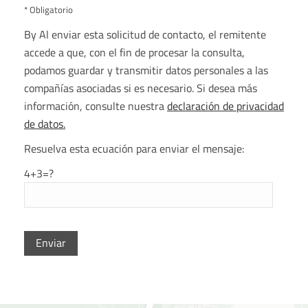
* Obligatorio
By Al enviar esta solicitud de contacto, el remitente
accede a que, con el fin de procesar la consulta,
podamos guardar y transmitir datos personales a las
compañías asociadas si es necesario. Si desea más
información, consulte nuestra
declaración de privacidad
de datos.
Resuelva esta ecuación para enviar el mensaje:
4+3=?
P
l
e
a
s