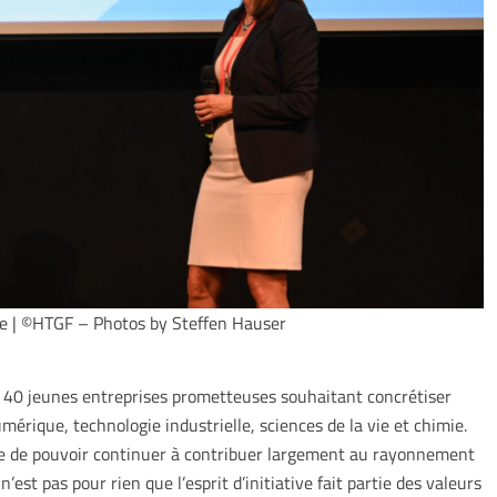
re | ©HTGF – Photos by Steffen Hauser
40 jeunes entreprises prometteuses souhaitant concrétiser
mérique, technologie industrielle, sciences de la vie et chimie.
ite de pouvoir continuer à contribuer largement au rayonnement
est pas pour rien que l’esprit d’initiative fait partie des valeurs