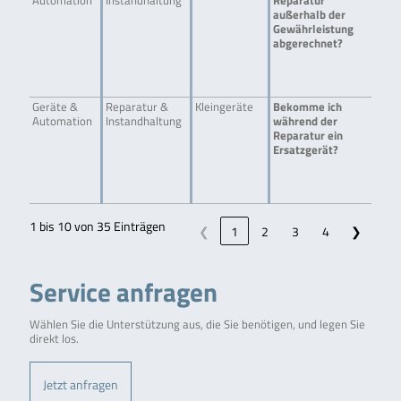
Automation
Instandhaltung
Reparatur
Stu
außerhalb der
Pau
Gewährleistung
jewe
abgerechnet?
Rei
Für
Her
nac
Geräte &
Reparatur &
Kleingeräte
Bekomme ich
Für
Automation
Instandhaltung
während der
Anf
Reparatur ein
Dau
Ersatzgerät?
Aus
(zz
ist 
vor
1 bis 10 von 35 Einträgen
❮
1
2
3
4
❯
Service anfragen
Wählen Sie die Unterstützung aus, die Sie benötigen, und legen Sie
direkt los.
Jetzt anfragen