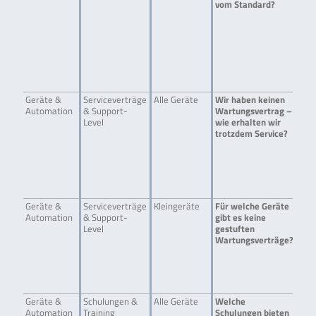
vom Standard?
Rei
ent
zusä
Anw
Rah
Ser
Pro
sow
Geräte &
Serviceverträge
Alle Geräte
Wir haben keinen
Übe
Automation
& Support-
Wartungsvertrag –
Ein
Level
wie erhalten wir
und
trotzdem Service?
zzg
ent
Sch
Ter
Ver
prio
Geräte &
Serviceverträge
Kleingeräte
Für welche Geräte
Für
Automation
& Support-
gibt es keine
RID
Level
gestuften
SCA
Wartungsverträge?
und
wir
ans
Ver
Sta
Geräte &
Schulungen &
Alle Geräte
Welche
Anw
Automation
Training
Schulungen bieten
Tra