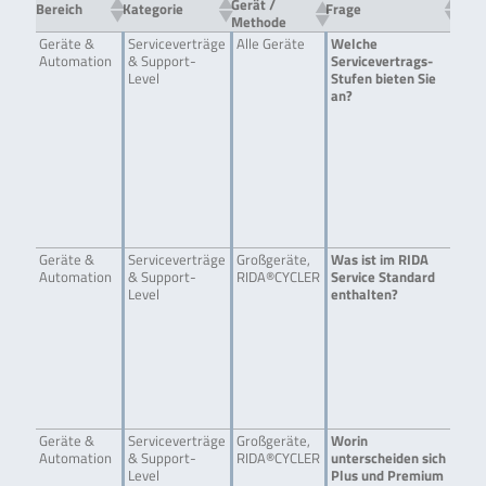
Gerät /
Bereich
Kategorie
Frage
Antw
Methode
Geräte &
Serviceverträge
Alle Geräte
Welche
Wir
Automation
& Support-
Servicevertrags-
Ser
Level
Stufen bieten Sie
Pre
an?
mit
Pay
nac
Die
uns
(Th
und
ver
Ger
Geräte &
Serviceverträge
Großgeräte,
Was ist im RIDA
In 
Automation
& Support-
RIDA®CYCLER
Service Standard
Ser
Level
enthalten?
tec
War
Aus
Ver
Ser
und
Pro
kom
Geräte &
Serviceverträge
Großgeräte,
Worin
Plu
Automation
& Support-
RIDA®CYCLER
unterscheiden sich
Lei
Level
Plus und Premium
Ser