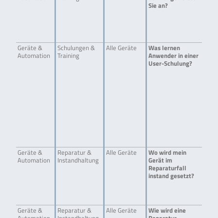
Sie an?
– j
Sch
Sch
Sch
rem
Geräte &
Schulungen &
Alle Geräte
Was lernen
Auf
Automation
Training
Anwender in einer
Ger
User-Schulung?
Ver
Sof
Tes
von
Spe
der
Ger
(tä
sow
Tro
Ger
Geräte &
Reparatur &
Alle Geräte
Wo wird mein
Es 
Automation
Instandhaltung
Gerät im
bes
Reparaturfall
R-B
instand gesetzt?
Ger
wer
Bio
repa
Geräte &
Reparatur &
Alle Geräte
Wie wird eine
Die