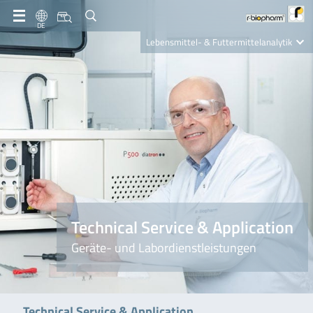
DE
Lebensmittel- & Futtermittelanalytik
Clinical Diagnostics
R-Biopharm AG
Nutrition Care
Technical Service & Application
Geräte- und Labordienstleistungen
Technical Service & Application