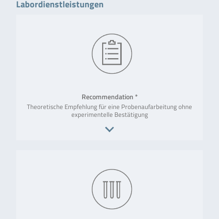
Labordienstleistungen
Recommendation *
Theoretische Empfehlung für eine Probenaufarbeitung ohne
experimentelle Bestätigung
Bearbeitungszeit: Ca. 1 Woche
Abschlussdokument: Recommendation
* Recommendations basieren nicht auf Testungen von R-Biopharm,
sondern auf allgemeinen oder konkreten Erfahrungen der R-
Biopharm AG. Recommendations sind weder verfiziert noch
validiert.